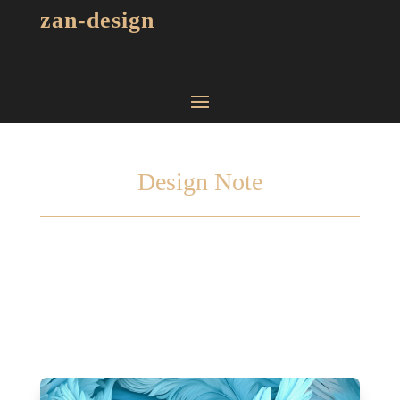
zan-design
Design Note